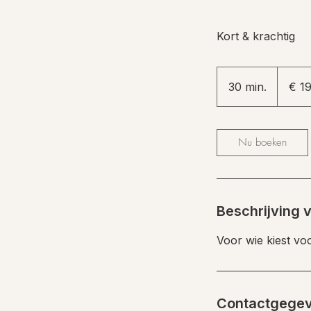
Kort & krachtig
199
euro
30 min.
3
€ 1
0
m
i
Nu boeken
n
.
Beschrijving 
Voor wie kiest vo
Contactgege