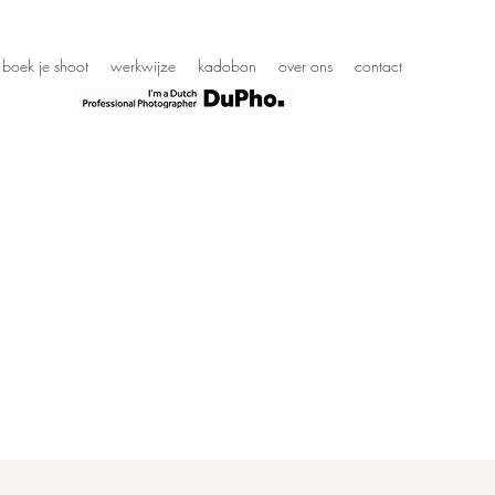
boek je shoot
werkwijze
kadobon
over ons
contact