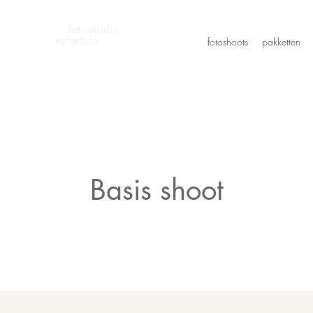
fotostudio
Koterfoto
fotoshoots
pakketten
Basis shoot