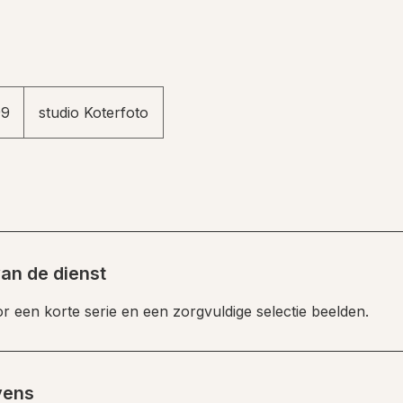
99
studio Koterfoto
van de dienst
or een korte serie en een zorgvuldige selectie beelden.
vens