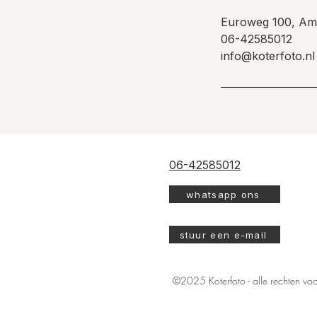
Euroweg 100, Ame
06-42585012
info@koterfoto.nl
06-42585012
whatsapp ons
stuur een e-mail
©2025 Koterfoto - alle rechten v