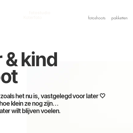
fotostudio
Koterfoto
fotoshoots
pakketten
 & kind
ot
zoals het nu is, vastgelegd voor later 🤍
 hoe klein ze nog zijn…
ater wilt blijven voelen.