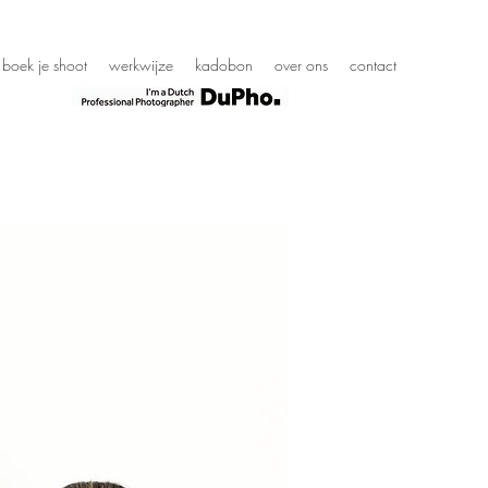
boek je shoot
werkwijze
kadobon
over ons
contact