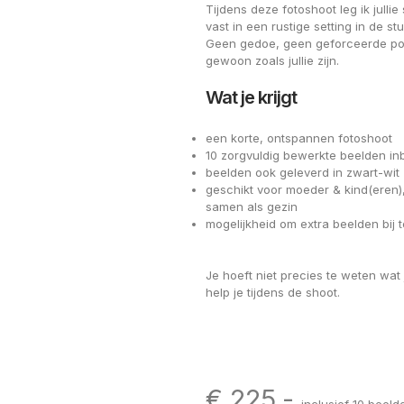
Tijdens deze fotoshoot leg ik julli
vast in een rustige setting in de stu
Geen gedoe, geen geforceerde po
gewoon zoals jullie zijn.
Wat je krijgt
een korte, ontspannen fotoshoot
10 zorgvuldig bewerkte beelden i
beelden ook geleverd in zwart-wit
geschikt voor moeder & kind(eren)
samen als gezin
mogelijkheid om extra beelden bij t
Je hoeft niet precies te weten wat j
help je tijdens de shoot.
€ 225,-