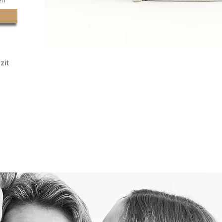
en
zit