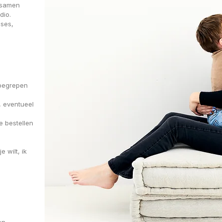
e samen
dio.
ses,
nbegrepen
, eventueel
e bestellen
e wilt, ik