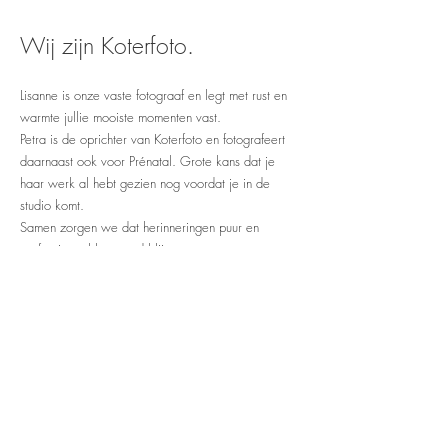
Wij zijn Koterfoto.
Lisanne is onze vaste fotograaf en legt met rust en
warmte jullie mooiste momenten vast.
Petra is de oprichter van Koterfoto en fotografeert
daarnaast ook voor Prénatal. Grote kans dat je
haar werk al hebt gezien nog voordat je in de
studio komt.
Samen zorgen we dat herinneringen puur en
professioneel bewaard blijven.
over ons