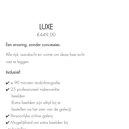
LUXE
€449,00
Een ervaring, zonder concessies.
Alle tijd, aandacht en ruimte om deze fase echt
vast te leggen.
Inclusief:
✔️ ± 90 minuten studiofotografie
✔️ 25 professioneel nabewerkte
beelden
(Extra beelden zijn altijd bij te
bestellen na het zien van de galerij).
✔️ Persoonlijke online galerij
✔️ Mogelijkheid om extra beelden bij
te bestellen