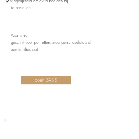
✔️Mogelijkheid om extra beelden bij
te bestellen
Voor wie:
geschikt voor portretten, zwangerschapsfoto's of
een familieshoot
boek BASIS