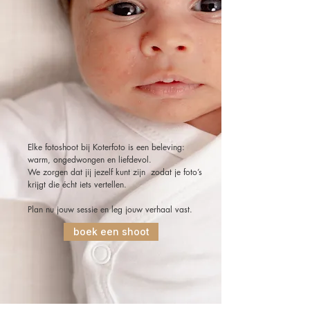
Elke fotoshoot bij Koterfoto is een beleving:
warm, ongedwongen en liefdevol.
We zorgen dat jij jezelf kunt zijn zodat je foto’s
krijgt die écht iets vertellen.
Plan nu jouw sessie en leg jouw verhaal vast.
boek een shoot