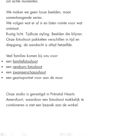
om echte momenten.
We maken we geen losse beelden, maar
samenhangende series.
We volgen wat er al is en laten ruimte voor wat
ontstaat.
Rustig licht. Tijdloze styling. Beelden die blijven.
Onze fotoshoot pakketten verschillen in tijd en
diepgang, de aandacht is altijd hetzelfde.
Veel families komen bij ons voor:
een
familiefotoshoot
een
newborn fotoshoot
een
zwangerschapsshoot
een gezinsportret voor aan de muur
Onze studio is gevestigd in Prénatal Hearts
Amersfoort, waardoor een fotoshoot makkelijk te
combineren is met een bezoek aan de winkel.