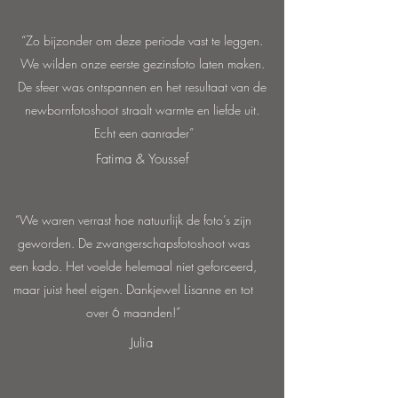
“Zo bijzonder om deze periode vast te leggen.
We wilden onze eerste gezinsfoto laten maken.
De sfeer was ontspannen en het resultaat van de
newbornfotoshoot straalt warmte en liefde uit.
Echt een aanrader”
Fatima & Youssef
“We waren verrast hoe natuurlijk de foto’s zijn
geworden. De zwangerschapsfotoshoot was
een kado. Het voelde helemaal niet geforceerd,
maar juist heel eigen. Dankjewel Lisanne en tot
over 6 maanden!”
Julia