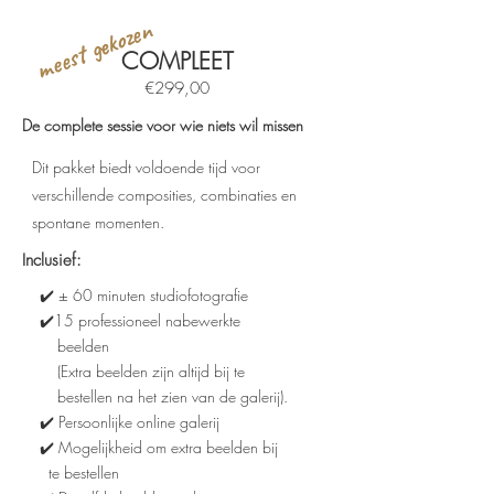
meest gekozen
COMPLEET
€299,00
De complete sessie voor wie niets wil missen
Dit pakket biedt voldoende tijd voor
verschillende composities, combinaties en
spontane momenten.
Inclusief:
✔️ ± 60 minuten studiofotografie
✔️15 professioneel nabewerkte
beelden
(Extra beelden zijn altijd bij te
bestellen na het zien van de galerij).
✔️ Persoonlijke online galerij
✔️ Mogelijkheid om extra beelden bij
te bestellen