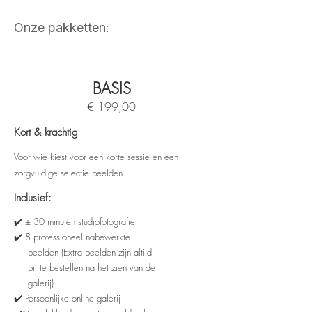
Onze pakketten:
BASIS
€ 199,00
Kort & krachtig
Voor wie kiest voor een korte sessie en een
zorgvuldige selectie beelden.
Inclusief:
✔️ ± 30 minuten studiofotografie
✔️ 8 professioneel nabewerkte
beelden (Extra beelden zijn altijd
bij te bestellen na het zien van de
galerij).
✔️ Persoonlijke online galerij