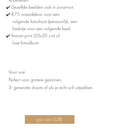
✔️ Dezelfde beelden ook in zwart-wit
✔️ €75 waardebon voor een
volgende fotoshoot (persoonlijk, een
kadotje voor een volgende fase)
✔️ fine-art print (20x30 cm) of
luxe fotoalbum
Voor wie:
Perfect voor grotere gezinnen,
3- generatie shoots of als je echt wilt uitpakken.
ga voor LUXE