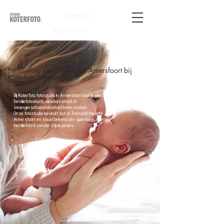
fotostudio
Koterfoto
Familiefoto laten maken in Amersfoort bij
Koterfoto fotostudio
Bij Koterfoto fotostudio in Amersfoort kun je een
familiefotoshoot, newbornshoot of
zwangerschapsfotoshoot laten maken.
Onze fotostudio bevindt zich in Prénatal Hearts
Amersfoort en staat bekend om spontane, warme
familiefoto’s zonder stijve poses.