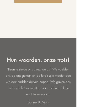
Hun woorden, onze trots!
"Lisanne stelde ons direct gerust. We voelden
ons op ons gemak en de foto’s zijn mooier dan
we ooit hadden durven hopen. We gaven ons
over aan het moment en aan Lisanne . Het is
echt team-work!”
Sanne & Mark