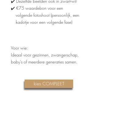
✔️ Dezelfde beelden ook in zwart-wit
✔️ €75 waardebon voor een
volgende fotoshoot (persoonlijk, een
kadotje voor een volgende fase)
Voor wie:
Ideaal voor gezinnen,
zwangerschap,
baby's of meerdere generaties samen.
kies COMPLEET