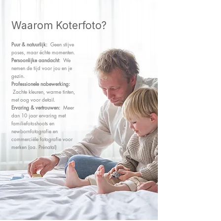
Waarom Koterfoto?
Puur & natuurlijk:
Geen stijve
poses, maar échte momenten.
Persoonlijke aandacht:
We
nemen de tijd voor jou en je
gezin.
Professionele nabewerking:
Zachte kleuren, warme tinten,
met oog voor detail.
Ervaring & vertrouwen:
Meer
dan 10 jaar ervaring met
familiefotoshoots en
newbornfotografie en
commerciële fotografie voor
merken (oa. Prénatal)