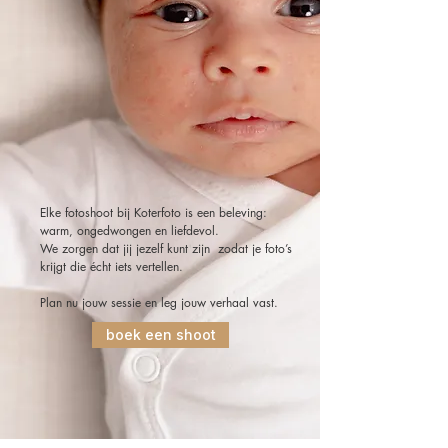
Elke fotoshoot bij Koterfoto is een beleving:
warm, ongedwongen en liefdevol.
We zorgen dat jij jezelf kunt zijn zodat je foto’s
krijgt die écht iets vertellen.
Plan nu jouw sessie en leg jouw verhaal vast.
boek een shoot