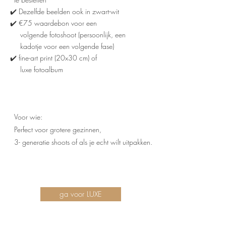
✔️ Dezelfde beelden ook in zwart-wit
✔️ €75 waardebon voor een
volgende fotoshoot (persoonlijk, een
kadotje voor een volgende fase)
✔️ fine-art print (20x30 cm) of
luxe fotoalbum
Voor wie:
Perfect voor grotere gezinnen,
3- generatie shoots of als je echt wilt uitpakken.
ga voor LUXE