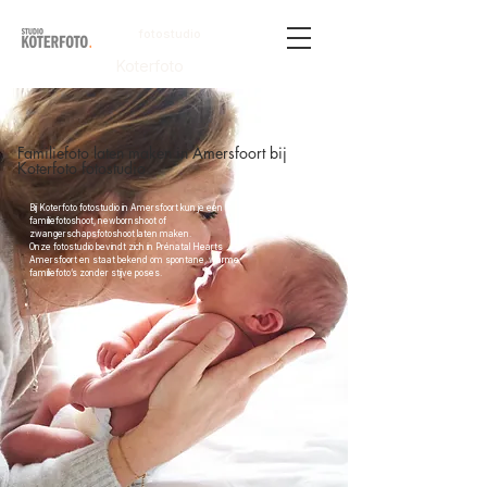
fotostudio
Koterfoto
Familiefoto laten maken in Amersfoort bij
Koterfoto fotostudio
Bij Koterfoto fotostudio in Amersfoort kun je een
familiefotoshoot, newbornshoot of
zwangerschapsfotoshoot laten maken.
Onze fotostudio bevindt zich in Prénatal Hearts
Amersfoort en staat bekend om spontane, warme
familiefoto’s zonder stijve poses.