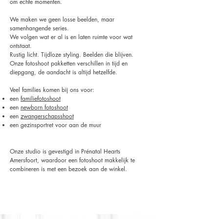
om echte momenten.
We maken we geen losse beelden, maar
samenhangende series.
We volgen wat er al is en laten ruimte voor wat
ontstaat.
Rustig licht. Tijdloze styling. Beelden die blijven.
Onze fotoshoot pakketten verschillen in tijd en
diepgang, de aandacht is altijd hetzelfde.
Veel families komen bij ons voor:
een
familiefotoshoot
een
newborn fotoshoot
een
zwangerschapsshoot
een gezinsportret voor aan de muur
Onze studio is gevestigd in Prénatal Hearts
Amersfoort, waardoor een fotoshoot makkelijk te
combineren is met een bezoek aan de winkel.