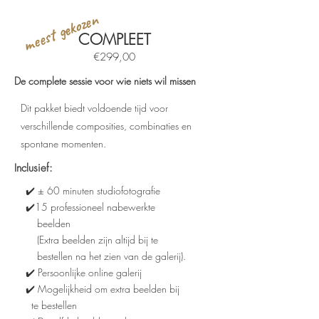
meest gekozen
COMPLEET
€299,00
De complete sessie voor wie niets wil missen
Dit pakket biedt voldoende tijd voor
verschillende composities, combinaties en
spontane momenten.
Inclusief:
✔️ ± 60 minuten studiofotografie
✔️15 professioneel nabewerkte
beelden
(Extra beelden zijn altijd bij te
bestellen na het zien van de galerij).
✔️ Persoonlijke online galerij
✔️ Mogelijkheid om extra beelden bij
te bestellen