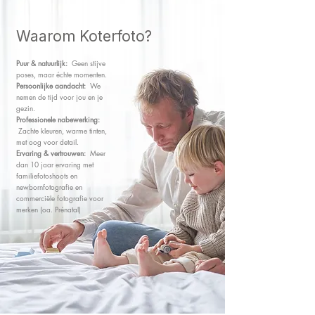
Waarom Koterfoto?
Puur & natuurlijk:
Geen stijve
poses, maar échte momenten.
Persoonlijke aandacht:
We
nemen de tijd voor jou en je
gezin.
Professionele nabewerking:
Zachte kleuren, warme tinten,
met oog voor detail.
Ervaring & vertrouwen:
Meer
dan 10 jaar ervaring met
familiefotoshoots en
newbornfotografie en
commerciële fotografie voor
merken (oa. Prénatal)