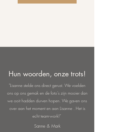
Hun woorden, onze trots!
"Lisanne stelde ons direct gerust. We voelden
ons op ons gemak en de foto’s zijn mooier dan
we ooit hadden durven hopen. We gaven ons
over aan het moment en aan Lisanne . Het is
echt team-work!”
Sanne & Mark