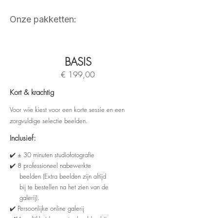
Onze pakketten:
BASIS
€ 199,00
Kort & krachtig
Voor wie kiest voor een korte sessie en een
zorgvuldige selectie beelden.
Inclusief:
✔️ ± 30 minuten studiofotografie
✔️ 8 professioneel nabewerkte
beelden (Extra beelden zijn altijd
bij te bestellen na het zien van de
galerij).
✔️ Persoonlijke online galerij