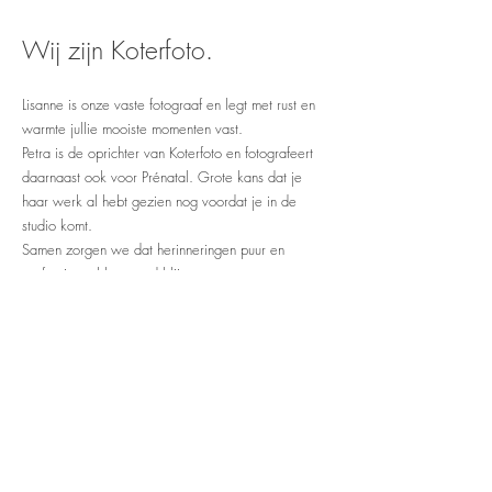
Wij zijn Koterfoto.
Lisanne is onze vaste fotograaf en legt met rust en
warmte jullie mooiste momenten vast.
Petra is de oprichter van Koterfoto en fotografeert
daarnaast ook voor Prénatal. Grote kans dat je
haar werk al hebt gezien nog voordat je in de
studio komt.
Samen zorgen we dat herinneringen puur en
professioneel bewaard blijven.
over ons