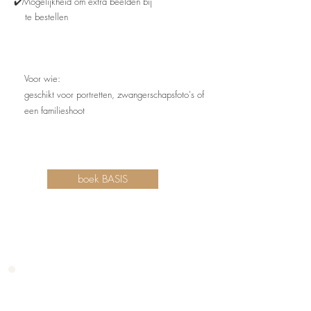
✔️Mogelijkheid om extra beelden bij
te bestellen
Voor wie:
geschikt voor portretten, zwangerschapsfoto's of
een familieshoot
boek BASIS