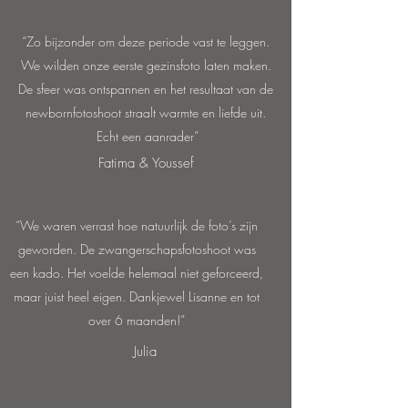
“Zo bijzonder om deze periode vast te leggen.
We wilden onze eerste gezinsfoto laten maken.
De sfeer was ontspannen en het resultaat van de
newbornfotoshoot straalt warmte en liefde uit.
Echt een aanrader”
Fatima & Youssef
“We waren verrast hoe natuurlijk de foto’s zijn
geworden. De zwangerschapsfotoshoot was
een kado. Het voelde helemaal niet geforceerd,
maar juist heel eigen. Dankjewel Lisanne en tot
over 6 maanden!”
Julia