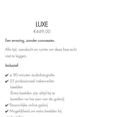
LUXE
€449,00
Een ervaring, zonder concessies.
Alle tijd, aandacht en ruimte om deze fase echt
vast te leggen.
Inclusief:
✔️ ± 90 minuten studiofotografie
✔️ 25 professioneel nabewerkte
beelden
(Extra beelden zijn altijd bij te
bestellen na het zien van de galerij).
✔️ Persoonlijke online galerij
✔️ Mogelijkheid om extra beelden bij
te bestellen