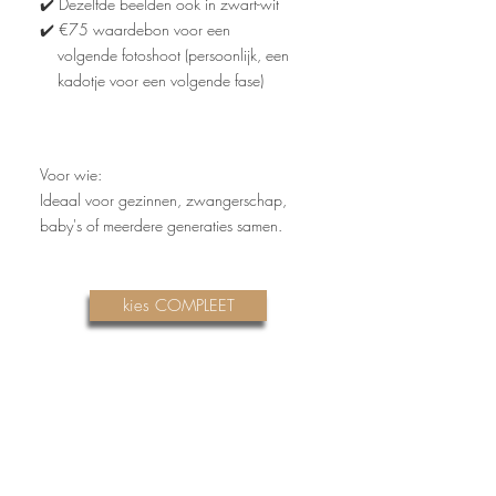
✔️ Dezelfde beelden ook in zwart-wit
✔️ €75 waardebon voor een
volgende fotoshoot (persoonlijk, een
kadotje voor een volgende fase)
Voor wie:
Ideaal voor gezinnen,
zwangerschap,
baby's of meerdere generaties samen.
kies COMPLEET